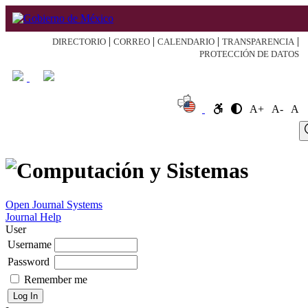
|
|
|
|
DIRECTORIO
CORREO
CALENDARIO
TRANSPARENCIA
PROTECCIÓN DE DATOS
A+
A-
A
Log
Home
About
Register
Search
Current
Archive
Announcement
In
Open Journal Systems
Journal Help
User
Username
Password
Remember me