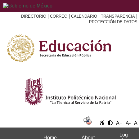
|
|
|
|
DIRECTORIO
CORREO
CALENDARIO
TRANSPARENCIA
PROTECCIÓN DE DATOS
A+
A-
A
Log
Home
About