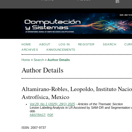
In
HOME
ABOUT
LOG IN
REGISTER
SEARCH
CUR
ARCHIVES
ANNOUNCEMENTS
Home
>
Search
>
Author Details
Author Details
Altamirano-Robles, Leopoldo, Instituto Nacio
Astrofísica, Mexico
Vol 29, No 1 (2025): 29(1) 2025
- Articles of the Thematic Section
Lesion Labeling Analysis in LR Assisted by SAM-DR and Segmentation
obb
ABSTRACT
PDF
ISSN: 2007-9737