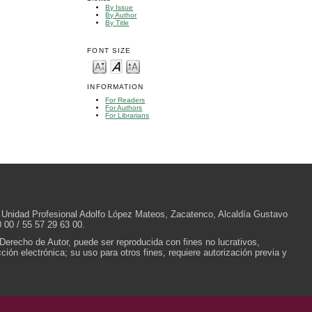
By Issue
By Author
By Title
FONT SIZE
INFORMATION
For Readers
For Authors
For Librarians
/N, Unidad Profesional Adolfo López Mateos, Zacatenco, Alcaldía Gustavo
 00 / 55 57 29 63 00.
 Derecho de Autor, puede ser reproducida con fines no lucrativos,
ión electrónica; su uso para otros fines, requiere autorización previa y