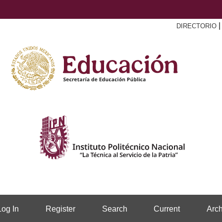
DIRECTORIO
Log In
Register
Search
Current
Arch