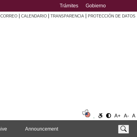
Trámites
Gobierno
|
|
|
|
CORREO
CALENDARIO
TRANSPARENCIA
PROTECCIÓN DE DATOS
A+
A-
A
ive
Announcement