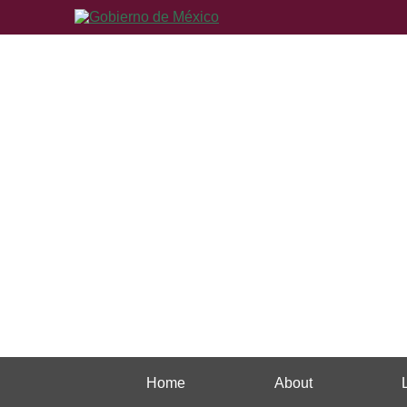
Home
About