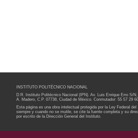
INSTITUTO POLITÉCNICO NACIONAL
D.R. Instituto Politécnico Nacional (IPN). Av. Luis Enrique Erro S
A. Madero, C.P. 07738, Ciudad de México. Conmutador: 55 57 29 60
Esta página es una obra intelectual protegida por la Ley Federal del
siempre y cuando no se mutile, se cite la fuente completa y su direcc
por escrito de la Dirección General del Instituto.