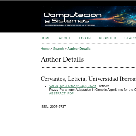
HOME
ABOUT
LOG IN
REGISTER
SEARC
Home
>
Search
>
Author Details
Author Details
Cervantes, Leticia, Universidad Iber
Vol 24, No 3 (2020): 24(3) 2020
- Articles
Fuzzy Parameter Adaptation in Genetic Algorithms for the 
ABSTRACT
PDF
ISSN: 2007-9737