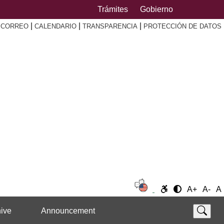
Trámites
Gobierno
|
|
|
|
CORREO
CALENDARIO
TRANSPARENCIA
PROTECCIÓN DE DATOS
A+
A-
A
ive
Announcement