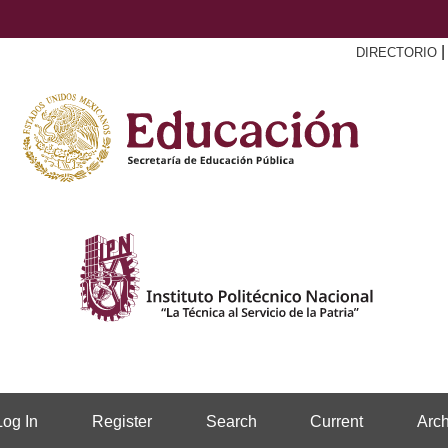
DIRECTORIO
Log In
Register
Search
Current
Arch