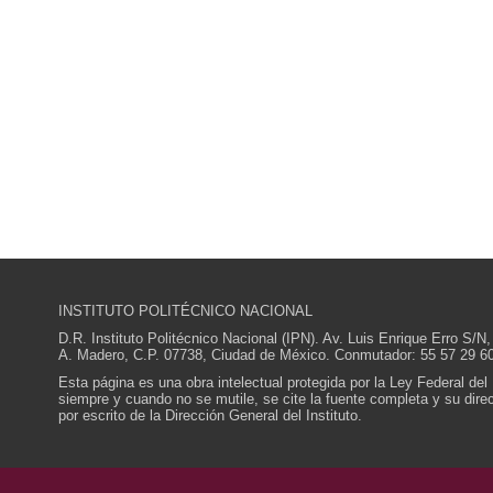
INSTITUTO POLITÉCNICO NACIONAL
D.R. Instituto Politécnico Nacional (IPN). Av. Luis Enrique Erro S
A. Madero, C.P. 07738, Ciudad de México. Conmutador: 55 57 29 60
Esta página es una obra intelectual protegida por la Ley Federal del
siempre y cuando no se mutile, se cite la fuente completa y su direcc
por escrito de la Dirección General del Instituto.