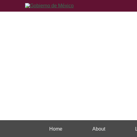
Home
About