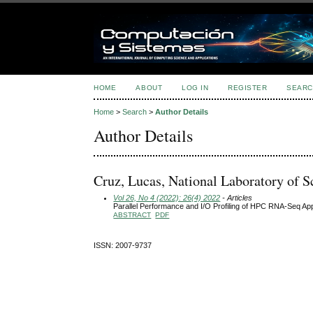
HOME
ABOUT
LOG IN
REGISTER
SEARC
Home
>
Search
>
Author Details
Author Details
Cruz, Lucas, National Laboratory of S
Vol 26, No 4 (2022): 26(4) 2022
- Articles
Parallel Performance and I/O Profiling of HPC RNA-Seq App
ABSTRACT
PDF
ISSN: 2007-9737