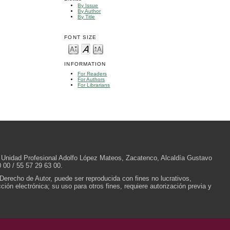
By Issue
By Author
By Title
FONT SIZE
INFORMATION
For Readers
For Authors
For Librarians
/N, Unidad Profesional Adolfo López Mateos, Zacatenco, Alcaldía Gustavo
 00 / 55 57 29 63 00.
 Derecho de Autor, puede ser reproducida con fines no lucrativos,
ión electrónica; su uso para otros fines, requiere autorización previa y