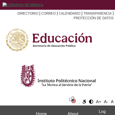
|
|
|
|
DIRECTORIO
CORREO
CALENDARIO
TRANSPARENCIA
PROTECCIÓN DE DATOS
A+
A-
A
Log
Home
About