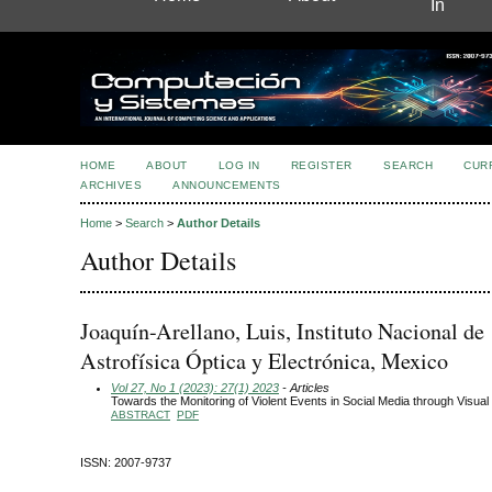
In
HOME
ABOUT
LOG IN
REGISTER
SEARCH
CUR
ARCHIVES
ANNOUNCEMENTS
Home
>
Search
>
Author Details
Author Details
Joaquín-Arellano, Luis, Instituto Nacional de
Astrofísica Óptica y Electrónica, Mexico
Vol 27, No 1 (2023): 27(1) 2023
- Articles
Towards the Monitoring of Violent Events in Social Media through Visual
ABSTRACT
PDF
ISSN: 2007-9737