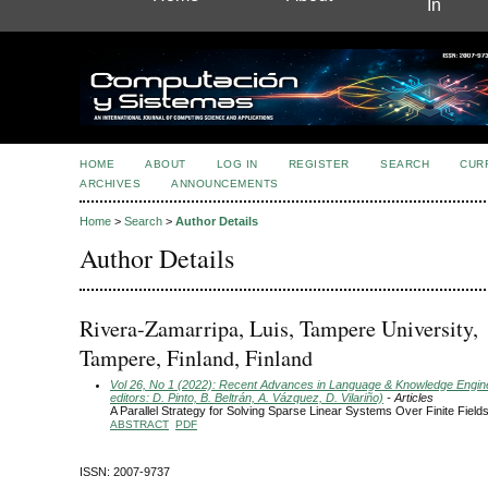
In
HOME
ABOUT
LOG IN
REGISTER
SEARCH
CUR
ARCHIVES
ANNOUNCEMENTS
Home
>
Search
>
Author Details
Author Details
Rivera-Zamarripa, Luis, Tampere University,
Tampere, Finland, Finland
Vol 26, No 1 (2022): Recent Advances in Language & Knowledge Engin
editors: D. Pinto, B. Beltrán, A. Vázquez, D. Vilariño)
- Articles
A Parallel Strategy for Solving Sparse Linear Systems Over Finite Field
ABSTRACT
PDF
ISSN: 2007-9737