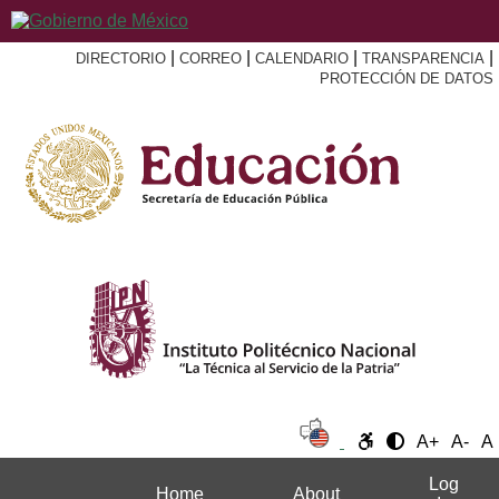
|
|
|
|
DIRECTORIO
CORREO
CALENDARIO
TRANSPARENCIA
PROTECCIÓN DE DATOS
A+
A-
A
Log
Home
About