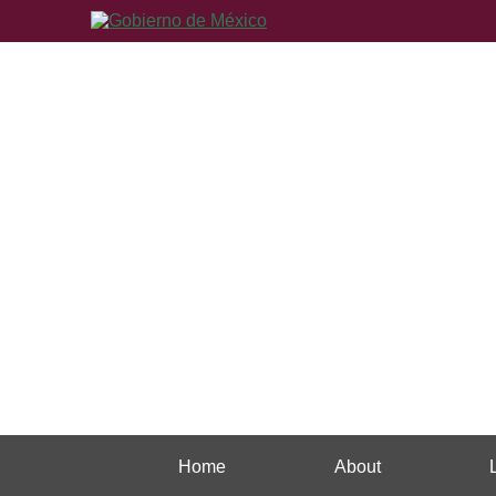
Home
About