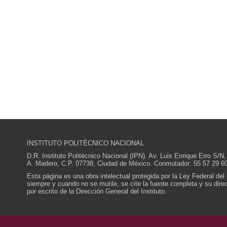
INSTITUTO POLITÉCNICO NACIONAL
D.R. Instituto Politécnico Nacional (IPN). Av. Luis Enrique Erro S
A. Madero, C.P. 07738, Ciudad de México. Conmutador: 55 57 29 60
Esta página es una obra intelectual protegida por la Ley Federal del
siempre y cuando no se mutile, se cite la fuente completa y su direcc
por escrito de la Dirección General del Instituto.