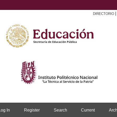
DIRECTORIO
Log In
Register
Search
Current
Arch