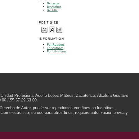
By Issue
By Author
By Title
FONT SIZE
INFORMATION
For Readers
For Authors
For Librarians
/N, Unidad Profesional Adolfo López Mateos, Zacatenco, Alcaldía Gustavo
 00 / 55 57 29 63 00.
 Derecho de Autor, puede ser reproducida con fines no lucrativos,
ión electrónica; su uso para otros fines, requiere autorización previa y