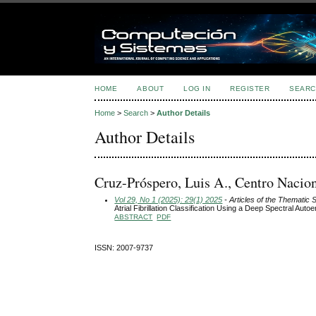
HOME
ABOUT
LOG IN
REGISTER
SEARC
Home
>
Search
>
Author Details
Author Details
Cruz-Próspero, Luis A., Centro Nacion
Vol 29, No 1 (2025): 29(1) 2025
- Articles of the Thematic 
Atrial Fibrillation Classification Using a Deep Spectral Auto
ABSTRACT
PDF
ISSN: 2007-9737