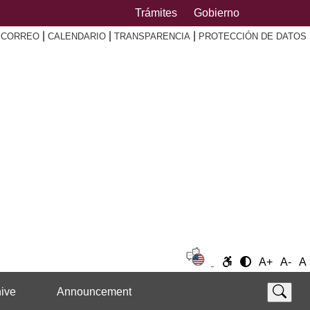
Trámites
Gobierno
|
|
|
|
CORREO
CALENDARIO
TRANSPARENCIA
PROTECCIÓN DE DATOS
A+
A-
A
ive
Announcement