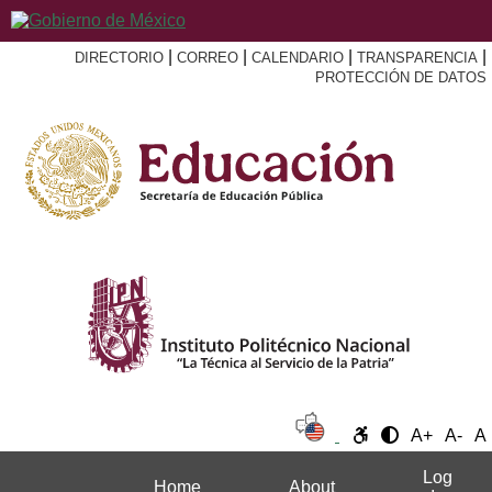
|
|
|
|
DIRECTORIO
CORREO
CALENDARIO
TRANSPARENCIA
PROTECCIÓN DE DATOS
A+
A-
A
Log
Home
About