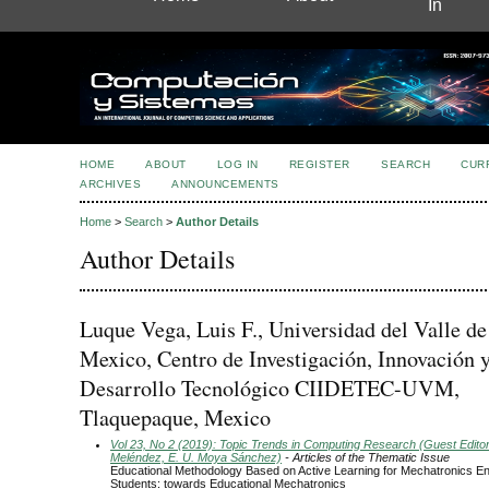
In
HOME
ABOUT
LOG IN
REGISTER
SEARCH
CUR
ARCHIVES
ANNOUNCEMENTS
Home
>
Search
>
Author Details
Author Details
Luque Vega, Luis F., Universidad del Valle de
Mexico, Centro de Investigación, Innovación 
Desarrollo Tecnológico CIIDETEC-UVM,
Tlaquepaque, Mexico
Vol 23, No 2 (2019): Topic Trends in Computing Research (Guest Editors
Meléndez, E. U. Moya Sánchez)
- Articles of the Thematic Issue
Educational Methodology Based on Active Learning for Mechatronics En
Students: towards Educational Mechatronics