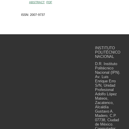
ABSTRACT
PDF
ISSN: 2007-9737
INSTITUTO
POLITÉCNICO
NACIONAL
D.R. Instituto
Politécnico
Nacional (IPN).
Av. Luis
Enrique Erro
S/N, Unidad
Profesional
Adolfo López
Mateos,
Zacatenco,
Alcaldía
Gustavo A.
Madero, C.P.
07738, Ciudad
de México.
Conmutador: