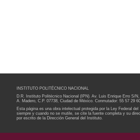
INSTITUTO POLITÉCNICO NACIONAL
D.R. Instituto Politécnico Nacional (IPN). Av. Luis Enrique Erro S
A. Madero, C.P. 07738, Ciudad de México. Conmutador: 55 57 29 60
Esta página es una obra intelectual protegida por la Ley Federal del
siempre y cuando no se mutile, se cite la fuente completa y su direcc
por escrito de la Dirección General del Instituto.