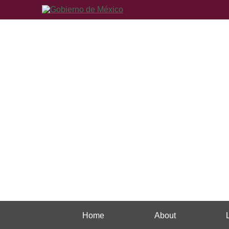
Home
About