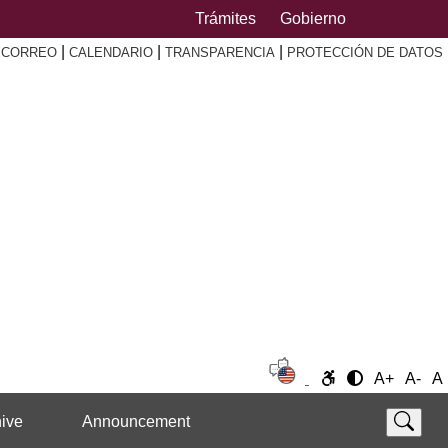
Trámites
Gobierno
|
|
|
|
CORREO
CALENDARIO
TRANSPARENCIA
PROTECCIÓN DE DATOS
A+
A-
A
ive
Announcement