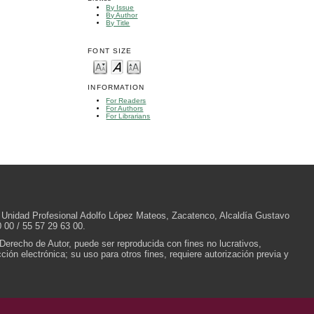
By Issue
By Author
By Title
FONT SIZE
INFORMATION
For Readers
For Authors
For Librarians
/N, Unidad Profesional Adolfo López Mateos, Zacatenco, Alcaldía Gustavo
 00 / 55 57 29 63 00.
 Derecho de Autor, puede ser reproducida con fines no lucrativos,
ión electrónica; su uso para otros fines, requiere autorización previa y