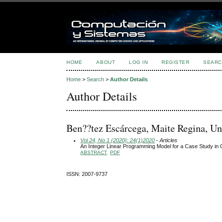
HOME
ABOUT
LOG IN
REGISTER
SEARC
Home
>
Search
>
Author Details
Author Details
Ben??tez Escárcega, Maite Regina, U
Vol 24, No 1 (2020): 24(1)2020
- Articles
An Integer Linear Programming Model for a Case Study i
ABSTRACT
PDF
ISSN: 2007-9737