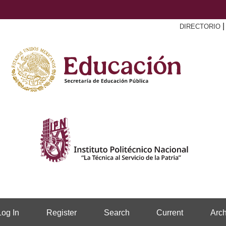
DIRECTORIO
Log In
Register
Search
Current
Arch