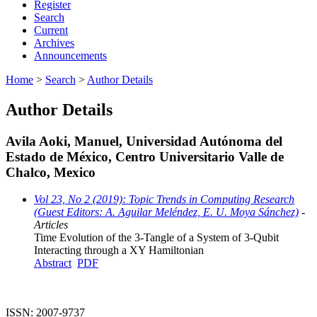
Register
Search
Current
Archives
Announcements
Home
>
Search
>
Author Details
Author Details
Avila Aoki, Manuel, Universidad Autónoma del
Estado de México, Centro Universitario Valle de
Chalco, Mexico
Vol 23, No 2 (2019): Topic Trends in Computing Research
(Guest Editors: A. Aguilar Meléndez, E. U. Moya Sánchez)
-
Articles
Time Evolution of the 3-Tangle of a System of 3-Qubit
Interacting through a XY Hamiltonian
Abstract
PDF
ISSN: 2007-9737