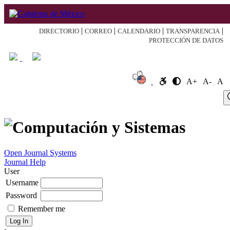
|
|
|
|
DIRECTORIO
CORREO
CALENDARIO
TRANSPARENCIA
PROTECCIÓN DE DATOS
A+
A-
A
Log
Home
About
Register
Search
Current
Archive
Announcement
In
Open Journal Systems
Journal Help
User
Username
Password
Remember me