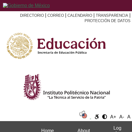
|
|
|
|
DIRECTORIO
CORREO
CALENDARIO
TRANSPARENCIA
PROTECCIÓN DE DATOS
A+
A-
A
Log
Home
About