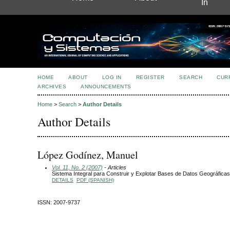
In
HOME
ABOUT
LOG IN
REGISTER
SEARCH
CUR
ARCHIVES
ANNOUNCEMENTS
Home
>
Search
>
Author Details
Author Details
López Godínez, Manuel
Vol. 11, No. 2 (2007)
- Articles
Sistema Integral para Construir y Explotar Bases de Datos Geográficas 
DETAILS
PDF (SPANISH)
ISSN: 2007-9737