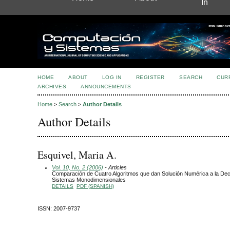
In
HOME
ABOUT
LOG IN
REGISTER
SEARCH
CUR
ARCHIVES
ANNOUNCEMENTS
Home
>
Search
>
Author Details
Author Details
Esquivel, Maria A.
Vol. 10, No. 2 (2006)
- Articles
Comparación de Cuatro Algoritmos que dan Solución Numérica a la De
Sistemas Monodimensionales
DETAILS
PDF (SPANISH)
ISSN: 2007-9737