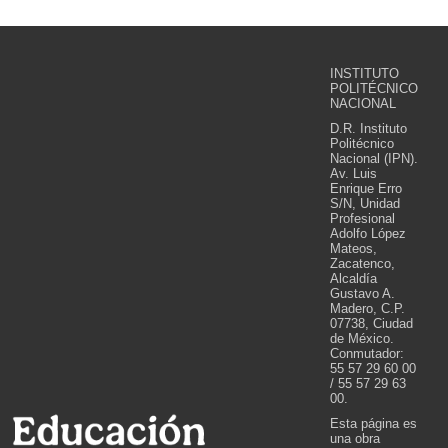
INSTITUTO
POLITÉCNICO
NACIONAL
D.R. Instituto
Politécnico
Nacional (IPN).
Av. Luis
Enrique Erro
S/N, Unidad
Profesional
Adolfo López
Mateos,
Zacatenco,
Alcaldía
Gustavo A.
Madero, C.P.
07738, Ciudad
de México.
Conmutador:
55 57 29 60 00
/ 55 57 29 63
00.
Esta página es
una obra