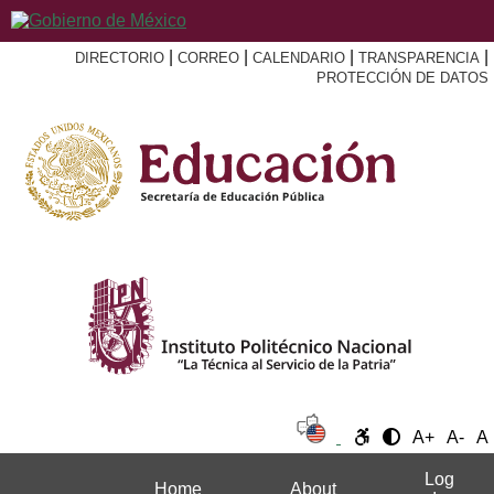
|
|
|
|
DIRECTORIO
CORREO
CALENDARIO
TRANSPARENCIA
PROTECCIÓN DE DATOS
A+
A-
A
Log
Home
About