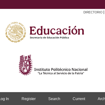
DIRECTORIO
Log In
Register
Search
Current
Arch