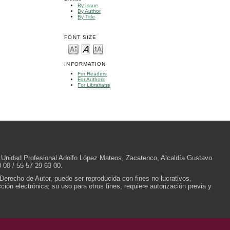
By Issue
By Author
By Title
FONT SIZE
INFORMATION
For Readers
For Authors
For Librarians
/N, Unidad Profesional Adolfo López Mateos, Zacatenco, Alcaldía Gustavo
 00 / 55 57 29 63 00.
 Derecho de Autor, puede ser reproducida con fines no lucrativos,
ión electrónica; su uso para otros fines, requiere autorización previa y