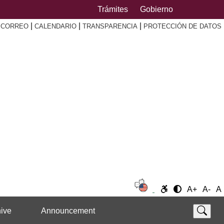
Trámites
Gobierno
|
|
|
|
CORREO
CALENDARIO
TRANSPARENCIA
PROTECCIÓN DE DATOS
A+
A-
A
ive
Announcement