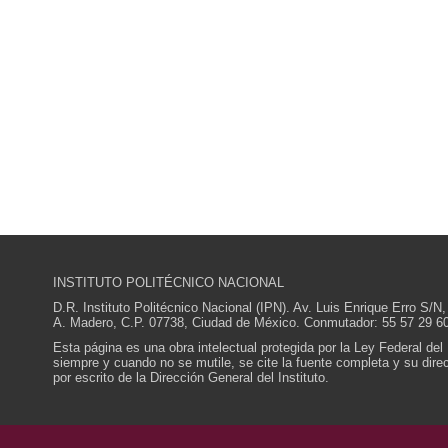
INSTITUTO POLITÉCNICO NACIONAL
D.R. Instituto Politécnico Nacional (IPN). Av. Luis Enrique Erro S
A. Madero, C.P. 07738, Ciudad de México. Conmutador: 55 57 29 60
Esta página es una obra intelectual protegida por la Ley Federal del
siempre y cuando no se mutile, se cite la fuente completa y su direcc
por escrito de la Dirección General del Instituto.