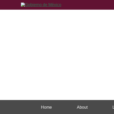
Home
About