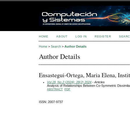
HOME
ABOUT
LOG IN
REGISTER
SEARC
Home
>
Search
>
Author Details
Author Details
Ensastegui-Ortega, Maria Elena, Insti
Vol 28, No 2 (2024): 28(2) 2024
- Articles
Analysis of Relationships Between Co-Symmetric Dissimilari
ABSTRACT
PDF
ISSN: 2007-9737