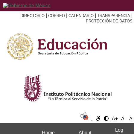
|
|
|
|
DIRECTORIO
CORREO
CALENDARIO
TRANSPARENCIA
PROTECCIÓN DE DATOS
A+
A-
A
Log
Home
About