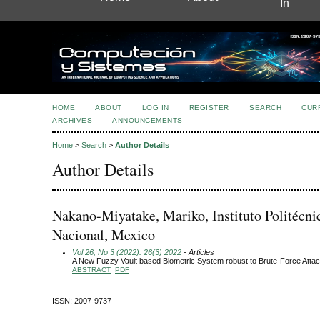
In
HOME
ABOUT
LOG IN
REGISTER
SEARCH
CUR
ARCHIVES
ANNOUNCEMENTS
Home
>
Search
>
Author Details
Author Details
Nakano-Miyatake, Mariko, Instituto Politécni
Nacional, Mexico
Vol 26, No 3 (2022): 26(3) 2022
- Articles
A New Fuzzy Vault based Biometric System robust to Brute-Force Atta
ABSTRACT
PDF
ISSN: 2007-9737