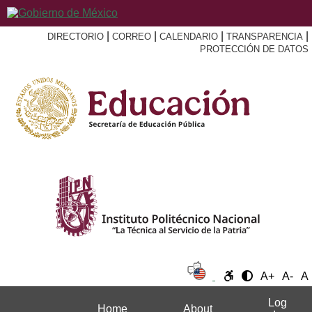
|
|
|
|
DIRECTORIO
CORREO
CALENDARIO
TRANSPARENCIA
PROTECCIÓN DE DATOS
A+
A-
A
Log
Home
About