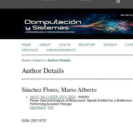
In
HOME
ABOUT
LOG IN
REGISTER
SEARCH
CUR
ARCHIVES
ANNOUNCEMENTS
Home
>
Search
>
Author Details
Author Details
Sánchez Flores, Mario Alberto
Vol 27, No 1 (2023): 27(1) 2023
- Articles
Power Spectral Analysis of Bioacoustic Signals Emitted by a Bottlenose
Performing Assisted Therapy
ABSTRACT
PDF
ISSN: 2007-9737