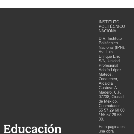
INSTITUTO
POLITÉCNICO
NACIONAL
D.R. Instituto
Politécnico
Nacional (IPN).
Av. Luis
Enrique Erro
S/N, Unidad
Profesional
Adolfo López
Mateos,
Zacatenco,
Alcaldía
Gustavo A.
Madero, C.P.
07738, Ciudad
de México.
Conmutador:
55 57 29 60 00
/ 55 57 29 63
00.
Esta página es
una obra