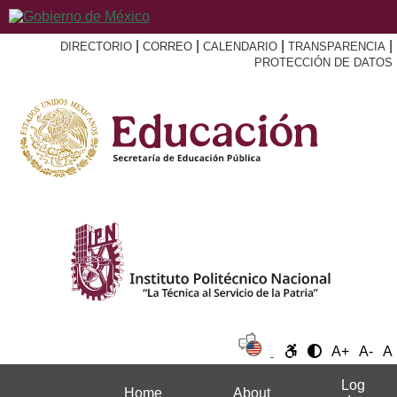
|
|
|
|
DIRECTORIO
CORREO
CALENDARIO
TRANSPARENCIA
PROTECCIÓN DE DATOS
A+
A-
A
Log
Home
About