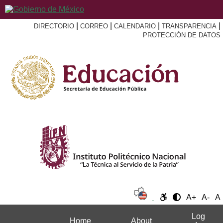
|
|
|
|
DIRECTORIO
CORREO
CALENDARIO
TRANSPARENCIA
PROTECCIÓN DE DATOS
A+
A-
A
Log
Home
About