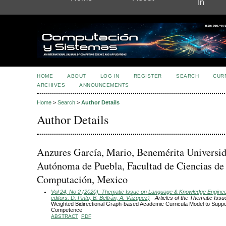
In
HOME
ABOUT
LOG IN
REGISTER
SEARCH
CUR
ARCHIVES
ANNOUNCEMENTS
Home
>
Search
>
Author Details
Author Details
Anzures García, Mario, Benemérita Universi
Autónoma de Puebla, Facultad de Ciencias de 
Computación, Mexico
Vol 24, No 2 (2020): Thematic Issue on Language & Knowledge Engine
editors: D. Pinto, B. Beltrán, A. Vázquez)
- Articles of the Thematic Issu
Weighted Bidirectional Graph-based Academic Curricula Model to Suppor
Competence
ABSTRACT
PDF