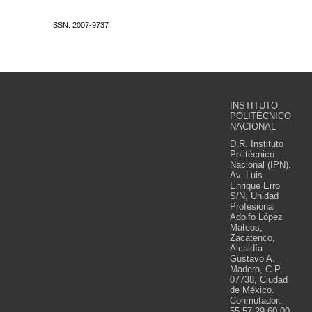
ISSN: 2007-9737
INSTITUTO
POLITÉCNICO
NACIONAL
D.R. Instituto
Politécnico
Nacional (IPN).
Av. Luis
Enrique Erro
S/N, Unidad
Profesional
Adolfo López
Mateos,
Zacatenco,
Alcaldía
Gustavo A.
Madero, C.P.
07738, Ciudad
de México.
Conmutador:
55 57 29 60 00