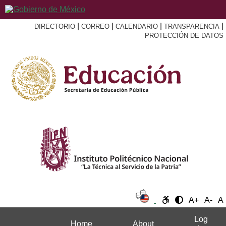
|
|
|
|
DIRECTORIO
CORREO
CALENDARIO
TRANSPARENCIA
PROTECCIÓN DE DATOS
A+
A-
A
Log
Home
About