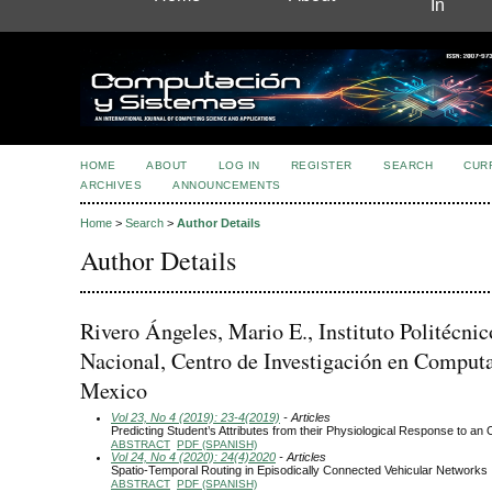
In
HOME
ABOUT
LOG IN
REGISTER
SEARCH
CUR
ARCHIVES
ANNOUNCEMENTS
Home
>
Search
>
Author Details
Author Details
Rivero Ángeles, Mario E., Instituto Politécnic
Nacional, Centro de Investigación en Comput
Mexico
Vol 23, No 4 (2019): 23-4(2019)
- Articles
Predicting Student’s Attributes from their Physiological Response to an
ABSTRACT
PDF (SPANISH)
Vol 24, No 4 (2020): 24(4)2020
- Articles
Spatio-Temporal Routing in Episodically Connected Vehicular Networks
ABSTRACT
PDF (SPANISH)