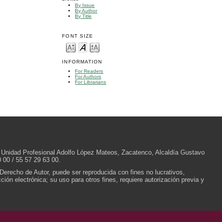
By Issue
By Author
By Title
FONT SIZE
INFORMATION
For Readers
For Authors
For Librarians
/N, Unidad Profesional Adolfo López Mateos, Zacatenco, Alcaldía Gustavo
 00 / 55 57 29 63 00.
 Derecho de Autor, puede ser reproducida con fines no lucrativos,
ión electrónica; su uso para otros fines, requiere autorización previa y