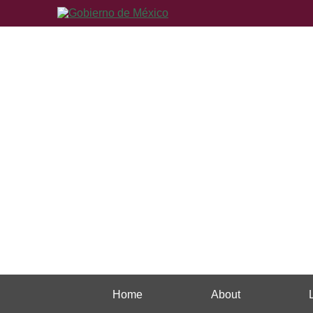
Home
About