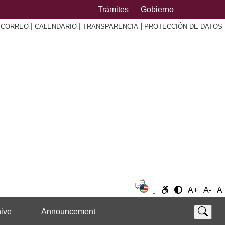
Trámites
Gobierno
|
|
|
|
CORREO
CALENDARIO
TRANSPARENCIA
PROTECCIÓN DE DATOS
A+
A-
A
ive
Announcement