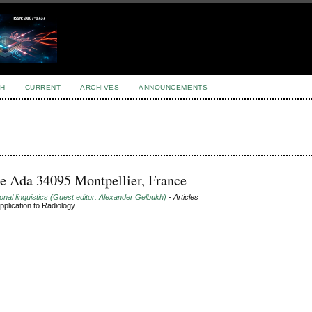
H
CURRENT
ARCHIVES
ANNOUNCEMENTS
e Ada 34095 Montpellier, France
nal linguistics (Guest editor: Alexander Gelbukh)
- Articles
pplication to Radiology