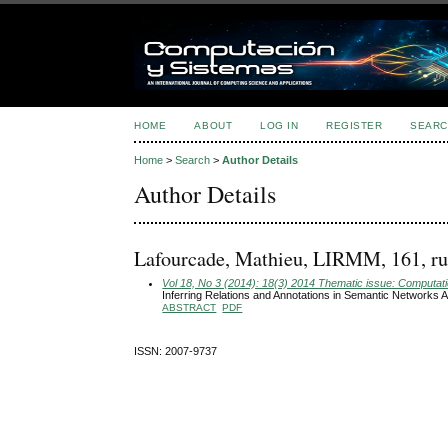
HOME
ABOUT
LOG IN
REGISTER
SEARC
Home
>
Search
>
Author Details
Author Details
Lafourcade, Mathieu, LIRMM, 161, ru
Vol 18, No 3 (2014): 18(3) 2014 Thematic issue: Computatio
Inferring Relations and Annotations in Semantic Networks A
ABSTRACT
PDF
ISSN: 2007-9737