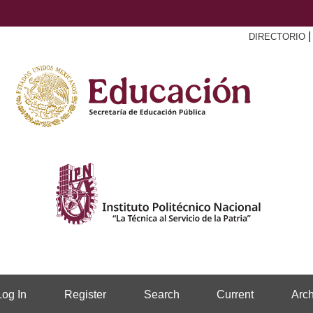
DIRECTORIO
Log In
Register
Search
Current
Arch