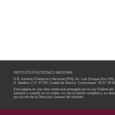
INSTITUTO POLITÉCNICO NACIONAL
D.R. Instituto Politécnico Nacional (IPN). Av. Luis Enrique Erro S
A. Madero, C.P. 07738, Ciudad de México. Conmutador: 55 57 29 60
Esta página es una obra intelectual protegida por la Ley Federal del
siempre y cuando no se mutile, se cite la fuente completa y su direcc
por escrito de la Dirección General del Instituto.