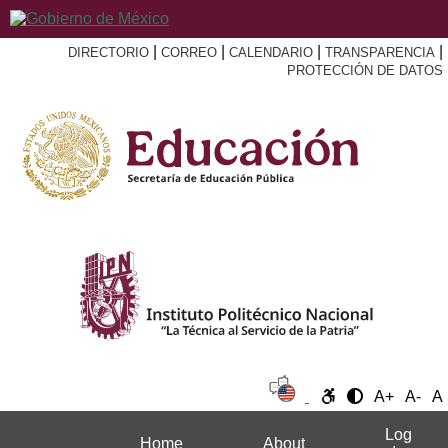
|
|
|
|
DIRECTORIO
CORREO
CALENDARIO
TRANSPARENCIA
PROTECCIÓN DE DATOS
A+
A-
A
Log
Home
About