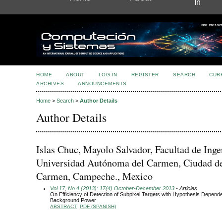
In
HOME
ABOUT
LOG IN
REGISTER
SEARCH
CUR
ARCHIVES
ANNOUNCEMENTS
Home
>
Search
>
Author Details
Author Details
Islas Chuc, Mayolo Salvador, Facultad de Inge
Universidad Autónoma del Carmen, Ciudad d
Carmen, Campeche., Mexico
Vol 17, No 4 (2013): 17(4) October-December 2013
- Articles
On Efficiency of Detection of Subpixel Targets with Hypothesis Depend
Background Power
ABSTRACT
PDF (SPANISH)