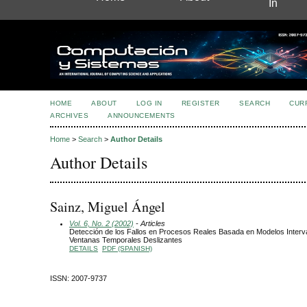
In
HOME
ABOUT
LOG IN
REGISTER
SEARCH
CUR
ARCHIVES
ANNOUNCEMENTS
Home
>
Search
>
Author Details
Author Details
Sainz, Miguel Ángel
Vol. 6, No. 2 (2002)
- Articles
Detección de los Fallos en Procesos Reales Basada en Modelos Interva
Ventanas Temporales Deslizantes
DETAILS
PDF (SPANISH)
ISSN: 2007-9737