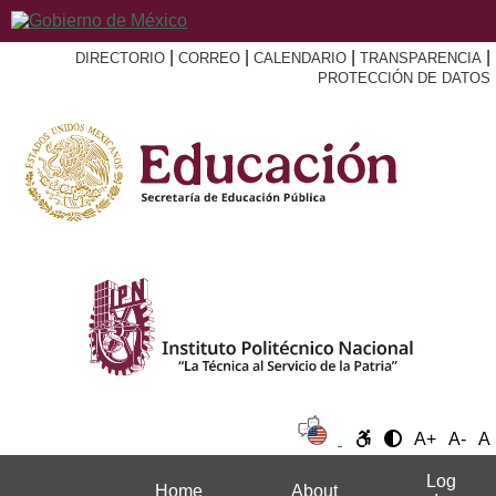
|
|
|
|
DIRECTORIO
CORREO
CALENDARIO
TRANSPARENCIA
PROTECCIÓN DE DATOS
A+
A-
A
Log
Home
About