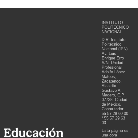
INSTITUTO
POLITÉCNICO
NACIONAL
D.R. Instituto
Politécnico
Nacional (IPN).
Av. Luis
Enrique Erro
S/N, Unidad
Profesional
Adolfo López
Mateos,
Zacatenco,
Alcaldía
Gustavo A.
Madero, C.P.
07738, Ciudad
de México.
Conmutador:
55 57 29 60 00
/ 55 57 29 63
00.
Esta página es
una obra