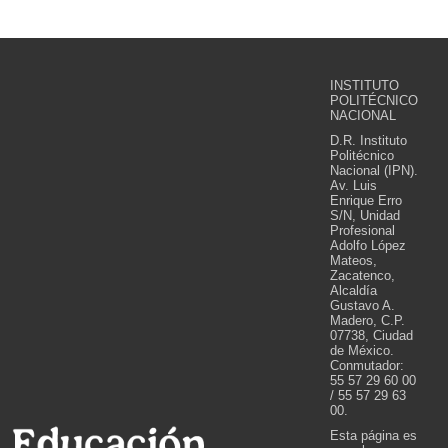
INSTITUTO
POLITÉCNICO
NACIONAL
D.R. Instituto
Politécnico
Nacional (IPN).
Av. Luis
Enrique Erro
S/N, Unidad
Profesional
Adolfo López
Mateos,
Zacatenco,
Alcaldía
Gustavo A.
Madero, C.P.
07738, Ciudad
de México.
Conmutador:
55 57 29 60 00
/ 55 57 29 63
00.
Esta página es