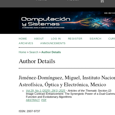
In
HOME
ABOUT
LOG IN
REGISTER
SEARCH
CUR
ARCHIVES
ANNOUNCEMENTS
Home
>
Search
>
Author Details
Author Details
Jiménez-Domínguez, Miguel, Instituto Nacio
Astrofísica, Óptica y Electrónica, Mexico
Vol 29, No 1 (2025): 29(1) 2025
- Articles of the Thematic Section (2)
Image Contrast Enhancement: The Synergistic Power of a Dual-Gamma
Function and Evolutionary Algorithms
ABSTRACT
PDF
ISSN: 2007-9737