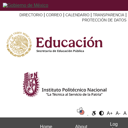
|
|
|
|
DIRECTORIO
CORREO
CALENDARIO
TRANSPARENCIA
PROTECCIÓN DE DATOS
A+
A-
A
Log
Home
About