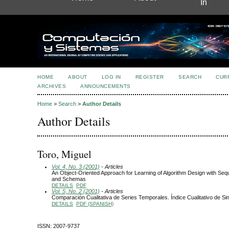
In
HOME
ABOUT
LOG IN
REGISTER
SEARCH
CUR
ARCHIVES
ANNOUNCEMENTS
Home
>
Search
>
Author Details
Author Details
Toro, Miguel
Vol. 4, No. 3 (2001)
- Articles
An Object-Oriented Approach for Learning of Algorithm Design with Seq
and Schemas
DETAILS
PDF
Vol. 5, No. 2 (2001)
- Articles
Comparación Cualitativa de Series Temporales. Índice Cualitativo de Sim
DETAILS
PDF (SPANISH)
ISSN: 2007-9737