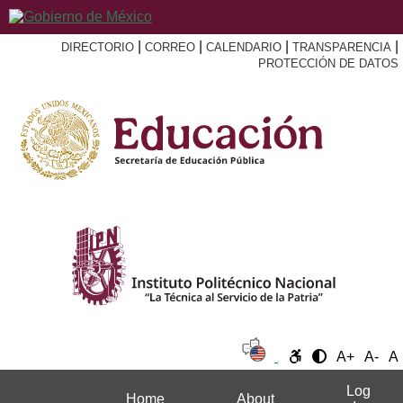
|
|
|
|
DIRECTORIO
CORREO
CALENDARIO
TRANSPARENCIA
PROTECCIÓN DE DATOS
A+
A-
A
Log
Home
About