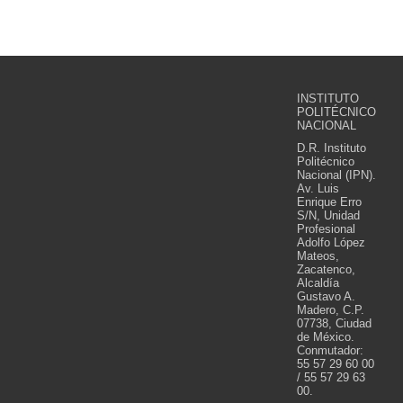
INSTITUTO
POLITÉCNICO
NACIONAL
D.R. Instituto
Politécnico
Nacional (IPN).
Av. Luis
Enrique Erro
S/N, Unidad
Profesional
Adolfo López
Mateos,
Zacatenco,
Alcaldía
Gustavo A.
Madero, C.P.
07738, Ciudad
de México.
Conmutador:
55 57 29 60 00
/ 55 57 29 63
00.