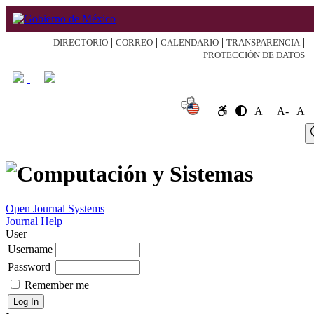
|
|
|
|
DIRECTORIO
CORREO
CALENDARIO
TRANSPARENCIA
PROTECCIÓN DE DATOS
A+
A-
A
Log
Home
About
Register
Search
Current
Archive
Announcement
In
Open Journal Systems
Journal Help
User
Username
Password
Remember me