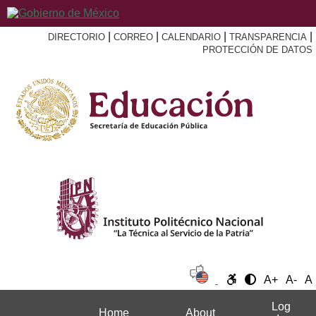
|
|
|
|
DIRECTORIO
CORREO
CALENDARIO
TRANSPARENCIA
PROTECCIÓN DE DATOS
A+
A-
A
Log
Home
About