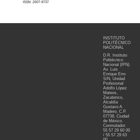
ISSN: 2007-9737
INSTITUTO
POLITÉCNICO
NACIONAL
D.R. Instituto
Politécnico
Nacional (IPN).
Av. Luis
Enrique Erro
S/N, Unidad
Profesional
Adolfo López
Mateos,
Zacatenco,
Alcaldía
Gustavo A.
Madero, C.P.
07738, Ciudad
de México.
Conmutador:
55 57 29 60 00
/ 55 57 29 63
00.