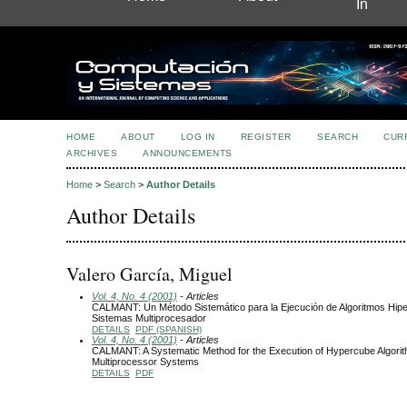
In
HOME
ABOUT
LOG IN
REGISTER
SEARCH
CUR
ARCHIVES
ANNOUNCEMENTS
Home
>
Search
>
Author Details
Author Details
Valero García, Miguel
Vol. 4, No. 4 (2001)
- Articles
CALMANT: Un Método Sistemático para la Ejecución de Algoritmos Hip
Sistemas Multiprocesador
DETAILS
PDF (SPANISH)
Vol. 4, No. 4 (2001)
- Articles
CALMANT: A Systematic Method for the Execution of Hypercube Algorit
Multiprocessor Systems
DETAILS
PDF