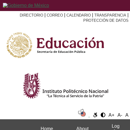
|
|
|
|
DIRECTORIO
CORREO
CALENDARIO
TRANSPARENCIA
PROTECCIÓN DE DATOS
A+
A-
A
Log
Home
About