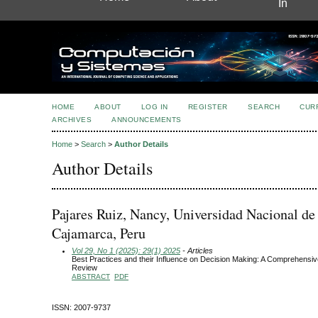
In
HOME
ABOUT
LOG IN
REGISTER
SEARCH
CUR
ARCHIVES
ANNOUNCEMENTS
Home
>
Search
>
Author Details
Author Details
Pajares Ruiz, Nancy, Universidad Nacional de
Cajamarca, Peru
Vol 29, No 1 (2025): 29(1) 2025
- Articles
Best Practices and their Influence on Decision Making: A Comprehensi
Review
ABSTRACT
PDF
ISSN: 2007-9737