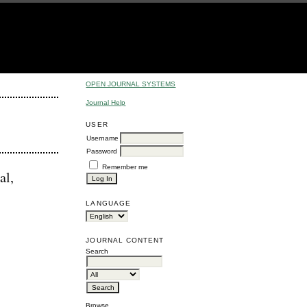
OPEN JOURNAL SYSTEMS
Journal Help
USER
Username
Password
Remember me
al,
LANGUAGE
JOURNAL CONTENT
Search
Browse