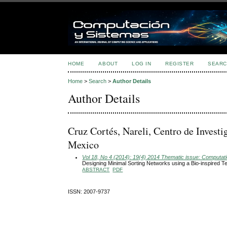
HOME
ABOUT
LOG IN
REGISTER
SEARC
Home
>
Search
>
Author Details
Author Details
Cruz Cortés, Nareli, Centro de Investi
Mexico
Vol 18, No 4 (2014): 19(4) 2014 Thematic issue: Computatio
Designing Minimal Sorting Networks using a Bio-inspired T
ABSTRACT
PDF
ISSN: 2007-9737