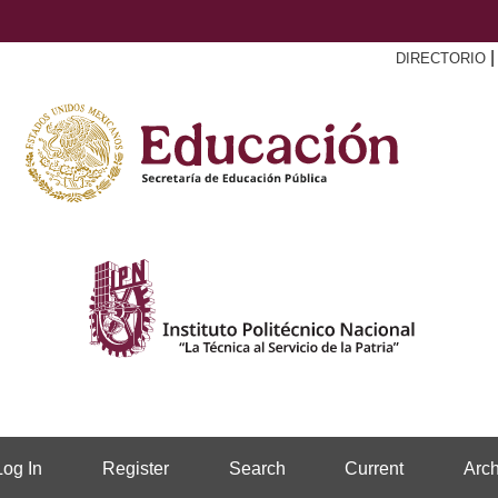
DIRECTORIO
Log In
Register
Search
Current
Arch