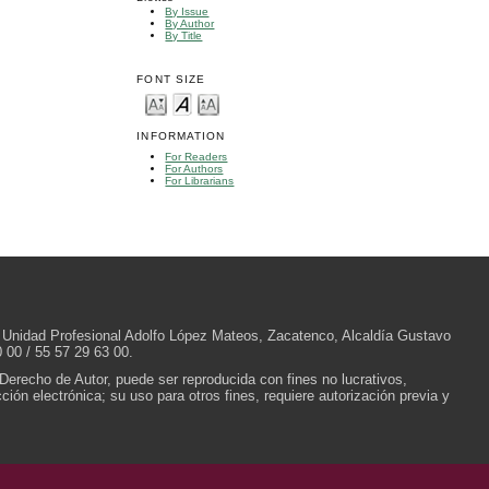
By Issue
By Author
By Title
FONT SIZE
INFORMATION
For Readers
For Authors
For Librarians
/N, Unidad Profesional Adolfo López Mateos, Zacatenco, Alcaldía Gustavo
 00 / 55 57 29 63 00.
 Derecho de Autor, puede ser reproducida con fines no lucrativos,
ión electrónica; su uso para otros fines, requiere autorización previa y