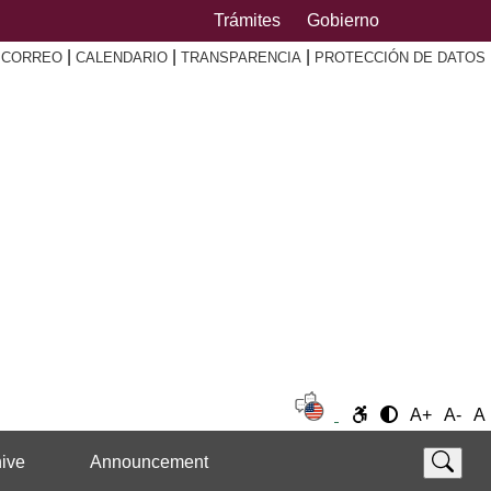
Trámites
Gobierno
|
|
|
|
CORREO
CALENDARIO
TRANSPARENCIA
PROTECCIÓN DE DATOS
A+
A-
A
ive
Announcement