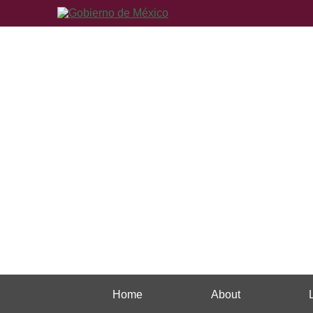
Home
About