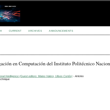
H
CURRENT
ARCHIVES
ANNOUNCEMENTS
gación en Computación del Instituto Politécnico Nacion
nal Intelligence (Guest editors: Mateo Valero, Ulises Cortés)
- Articles
echnique