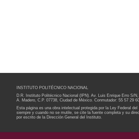
INSTITUTO POLITÉCNICO NACIONAL
D.R. Instituto Politécnico Nacional (IPN). Av. Luis Enrique Erro S
A. Madero, C.P. 07738, Ciudad de México. Conmutador: 55 57 29 60
Esta página es una obra intelectual protegida por la Ley Federal del
siempre y cuando no se mutile, se cite la fuente completa y su direcc
por escrito de la Dirección General del Instituto.