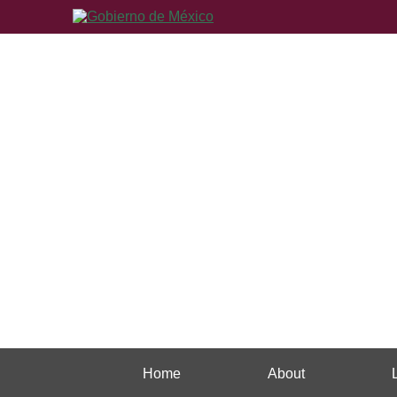
Home
About