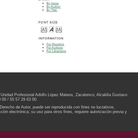
By Issue
By Author
By Title
FONT SIZE
INFORMATION
For Readers
For Authors
For Librarians
/N, Unidad Profesional Adolfo López Mateos, Zacatenco, Alcaldía Gustavo
 00 / 55 57 29 63 00.
 Derecho de Autor, puede ser reproducida con fines no lucrativos,
ión electrónica; su uso para otros fines, requiere autorización previa y