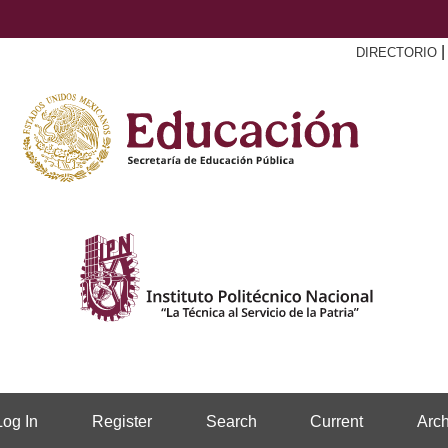
DIRECTORIO
Log In
Register
Search
Current
Arch