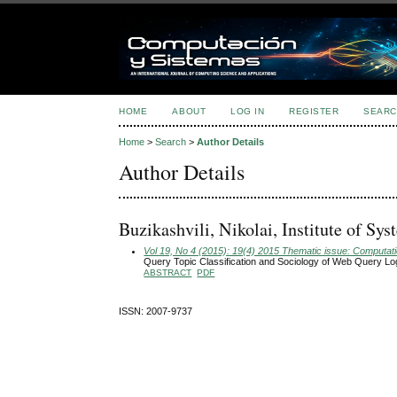
HOME
ABOUT
LOG IN
REGISTER
SEARC
Home
>
Search
>
Author Details
Author Details
Buzikashvili, Nikolai, Institute of Sy
Vol 19, No 4 (2015): 19(4) 2015 Thematic issue: Computatio
Query Topic Classification and Sociology of Web Query L
ABSTRACT
PDF
ISSN: 2007-9737