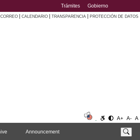
Trámites
Gobierno
|
|
|
|
CORREO
CALENDARIO
TRANSPARENCIA
PROTECCIÓN DE DATOS
A+
A-
A
ive
Announcement