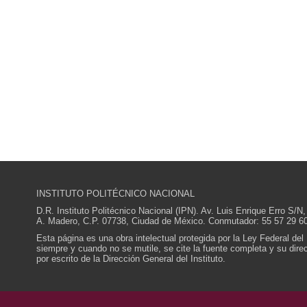
INSTITUTO POLITÉCNICO NACIONAL
D.R. Instituto Politécnico Nacional (IPN). Av. Luis Enrique Erro S
A. Madero, C.P. 07738, Ciudad de México. Conmutador: 55 57 29 60
Esta página es una obra intelectual protegida por la Ley Federal del
siempre y cuando no se mutile, se cite la fuente completa y su direcc
por escrito de la Dirección General del Instituto.