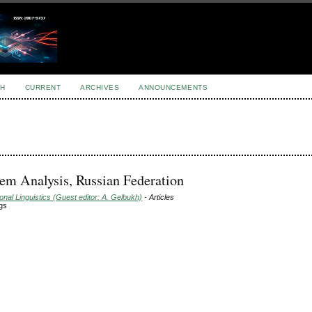
H
CURRENT
ARCHIVES
ANNOUNCEMENTS
stem Analysis, Russian Federation
nal Linguistics (Guest editor: A. Gelbukh)
- Articles
ogs