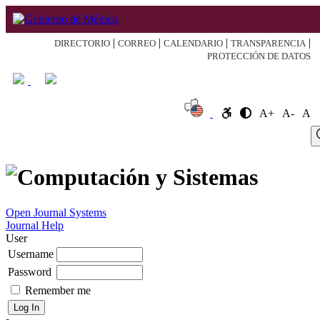
|
|
|
|
DIRECTORIO
CORREO
CALENDARIO
TRANSPARENCIA
PROTECCIÓN DE DATOS
A+
A-
A
Log
Home
About
Register
Search
Current
Archive
Announcement
In
Open Journal Systems
Journal Help
User
Username
Password
Remember me