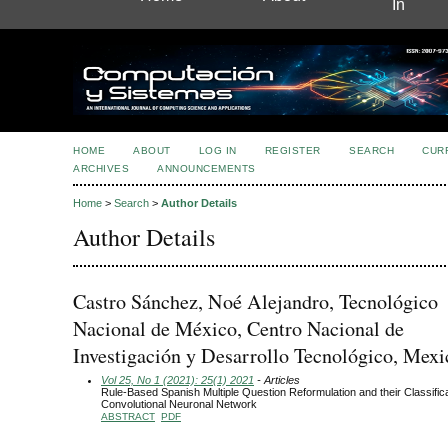
In
HOME
ABOUT
LOG IN
REGISTER
SEARCH
CUR
ARCHIVES
ANNOUNCEMENTS
Home
>
Search
>
Author Details
Author Details
Castro Sánchez, Noé Alejandro, Tecnológico
Nacional de México, Centro Nacional de
Investigación y Desarrollo Tecnológico, Mexi
Vol 25, No 1 (2021): 25(1) 2021
- Articles
Rule-Based Spanish Multiple Question Reformulation and their Classifica
Convolutional Neuronal Network
ABSTRACT
PDF