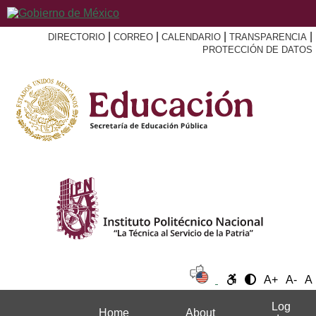
|
|
|
|
DIRECTORIO
CORREO
CALENDARIO
TRANSPARENCIA
PROTECCIÓN DE DATOS
A+
A-
A
Log
Home
About