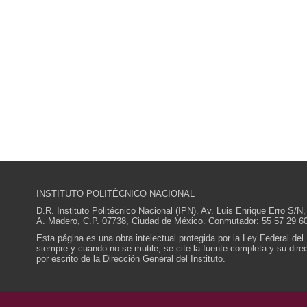
INSTITUTO POLITÉCNICO NACIONAL
D.R. Instituto Politécnico Nacional (IPN). Av. Luis Enrique Erro S
A. Madero, C.P. 07738, Ciudad de México. Conmutador: 55 57 29 60
Esta página es una obra intelectual protegida por la Ley Federal del
siempre y cuando no se mutile, se cite la fuente completa y su direcc
por escrito de la Dirección General del Instituto.