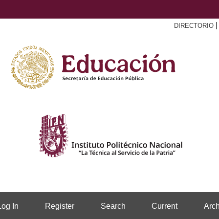
DIRECTORIO
Log In
Register
Search
Current
Arch