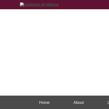
Home
About