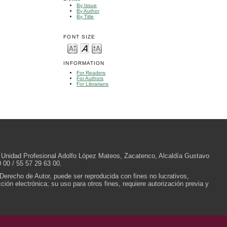
By Issue
By Author
By Title
FONT SIZE
INFORMATION
For Readers
For Authors
For Librarians
/N, Unidad Profesional Adolfo López Mateos, Zacatenco, Alcaldía Gustavo
 00 / 55 57 29 63 00.
 Derecho de Autor, puede ser reproducida con fines no lucrativos,
ión electrónica; su uso para otros fines, requiere autorización previa y