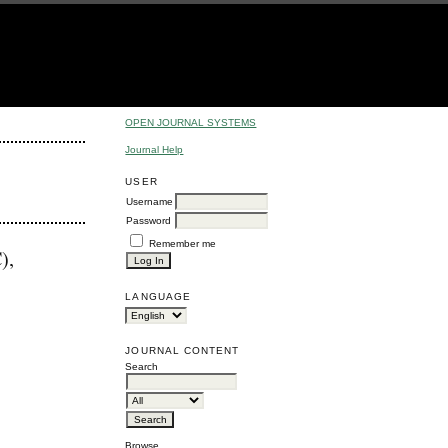
OPEN JOURNAL SYSTEMS
Journal Help
USER
Username
Password
Remember me
),
LANGUAGE
JOURNAL CONTENT
Search
Browse