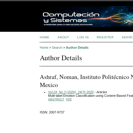
HOME
ABOUT
LOG IN
REGISTER
SEARC
Home
>
Search
>
Author Details
Author Details
Ashraf, Noman, Instituto Politécnico 
Mexico
Vol 24, No 3 (2020): 24(3) 2020
- Articles
Multi-label Emotion Classification using Content-Based Feat
ABSTRACT
PDF
ISSN: 2007-9737