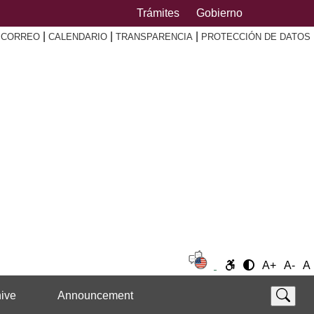
Trámites
Gobierno
|
|
|
|
CORREO
CALENDARIO
TRANSPARENCIA
PROTECCIÓN DE DATOS
A+
A-
A
ive
Announcement