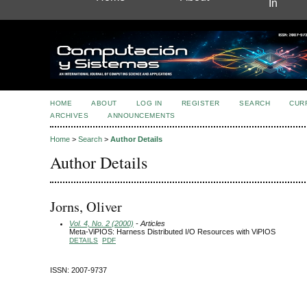
In
HOME
ABOUT
LOG IN
REGISTER
SEARCH
CUR
ARCHIVES
ANNOUNCEMENTS
Home
>
Search
>
Author Details
Author Details
Jorns, Oliver
Vol. 4, No. 2 (2000)
- Articles
Meta-ViPIOS: Harness Distributed I/O Resources with ViPIOS
DETAILS
PDF
ISSN: 2007-9737