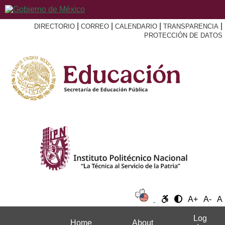
|
|
|
|
DIRECTORIO
CORREO
CALENDARIO
TRANSPARENCIA
PROTECCIÓN DE DATOS
A+
A-
A
Log
Home
About