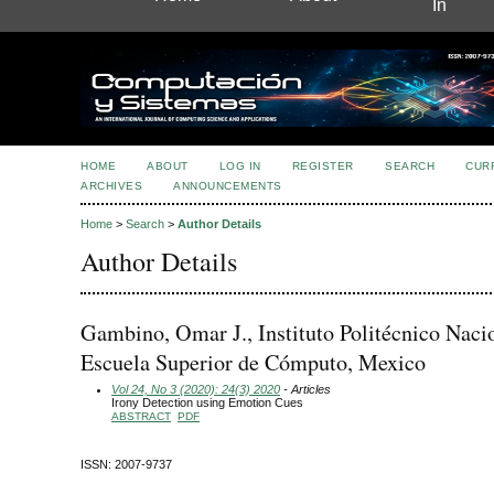
In
HOME
ABOUT
LOG IN
REGISTER
SEARCH
CUR
ARCHIVES
ANNOUNCEMENTS
Home
>
Search
>
Author Details
Author Details
Gambino, Omar J., Instituto Politécnico Naci
Escuela Superior de Cómputo, Mexico
Vol 24, No 3 (2020): 24(3) 2020
- Articles
Irony Detection using Emotion Cues
ABSTRACT
PDF
ISSN: 2007-9737