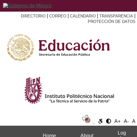
|
|
|
|
DIRECTORIO
CORREO
CALENDARIO
TRANSPARENCIA
PROTECCIÓN DE DATOS
A+
A-
A
Log
Home
About