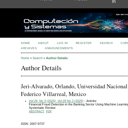
In
HOME
ABOUT
LOG IN
REGISTER
SEARCH
CUR
ARCHIVES
ANNOUNCEMENTS
Home
>
Search
>
Author Details
Author Details
Jeri-Alvarado, Orlando, Universidad Nacional
Federico Villarreal, Mexico
Vol 29, No 3 (2025): Vol 29 No 3 (2025)
- Articles
Financial Fraud Detection in the Banking Sector Using Machine Learnin
Systematic Review
ABSTRACT
PDF
ISSN: 2007-9737