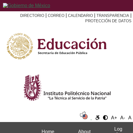
|
|
|
|
DIRECTORIO
CORREO
CALENDARIO
TRANSPARENCIA
PROTECCIÓN DE DATOS
A+
A-
A
Log
Home
About