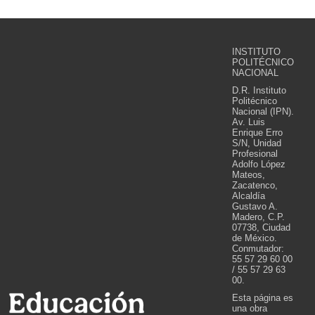
INSTITUTO
POLITÉCNICO
NACIONAL
D.R. Instituto
Politécnico
Nacional (IPN).
Av. Luis
Enrique Erro
S/N, Unidad
Profesional
Adolfo López
Mateos,
Zacatenco,
Alcaldía
Gustavo A.
Madero, C.P.
07738, Ciudad
de México.
Conmutador:
55 57 29 60 00
/ 55 57 29 63
00.
Esta página es
una obra