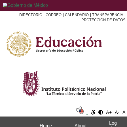
|
|
|
|
DIRECTORIO
CORREO
CALENDARIO
TRANSPARENCIA
PROTECCIÓN DE DATOS
A+
A-
A
Log
Home
About