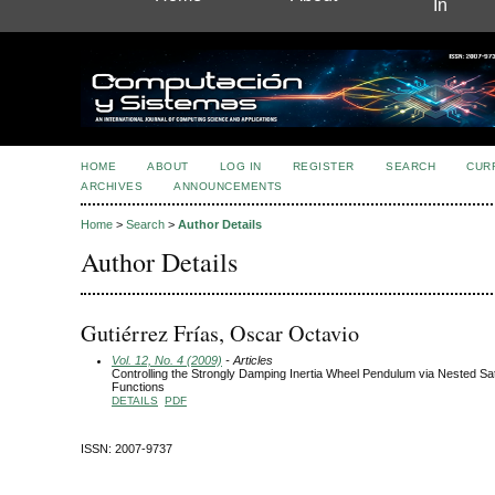
In
HOME
ABOUT
LOG IN
REGISTER
SEARCH
CUR
ARCHIVES
ANNOUNCEMENTS
Home
>
Search
>
Author Details
Author Details
Gutiérrez Frías, Oscar Octavio
Vol. 12, No. 4 (2009)
- Articles
Controlling the Strongly Damping Inertia Wheel Pendulum via Nested Sa
Functions
DETAILS
PDF
ISSN: 2007-9737