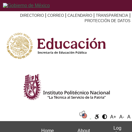
|
|
|
|
DIRECTORIO
CORREO
CALENDARIO
TRANSPARENCIA
PROTECCIÓN DE DATOS
A+
A-
A
Log
Home
About