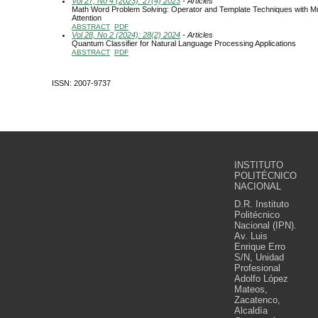
Vol 27, No 4 (2023): 27(4) 2023
- Articles
Math Word Problem Solving: Operator and Template Techniques with Mu
Attention
ABSTRACT
PDF
Vol 28, No 2 (2024): 28(2) 2024
- Articles
Quantum Classifier for Natural Language Processing Applications
ABSTRACT
PDF
ISSN: 2007-9737
INSTITUTO
POLITÉCNICO
NACIONAL
D.R. Instituto
Politécnico
Nacional (IPN).
Av. Luis
Enrique Erro
S/N, Unidad
Profesional
Adolfo López
Mateos,
Zacatenco,
Alcaldía