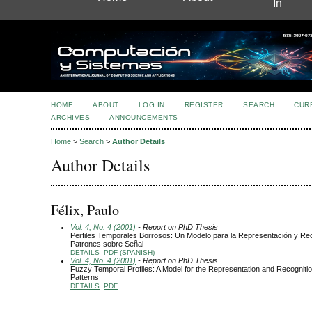
In
HOME
ABOUT
LOG IN
REGISTER
SEARCH
CUR
ARCHIVES
ANNOUNCEMENTS
Home
>
Search
>
Author Details
Author Details
Félix, Paulo
Vol. 4, No. 4 (2001)
- Report on PhD Thesis
Perfiles Temporales Borrosos: Un Modelo para la Representación y Re
Patrones sobre Señal
DETAILS
PDF (SPANISH)
Vol. 4, No. 4 (2001)
- Report on PhD Thesis
Fuzzy Temporal Profiles: A Model for the Representation and Recognitio
Patterns
DETAILS
PDF