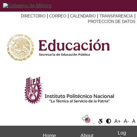
|
|
|
|
DIRECTORIO
CORREO
CALENDARIO
TRANSPARENCIA
PROTECCIÓN DE DATOS
A+
A-
A
Log
Home
About