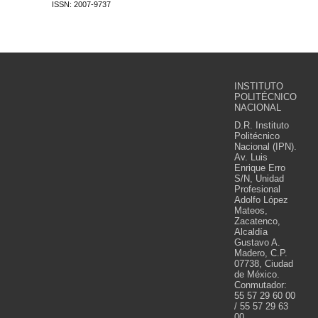
ISSN: 2007-9737
INSTITUTO
POLITÉCNICO
NACIONAL
D.R. Instituto
Politécnico
Nacional (IPN).
Av. Luis
Enrique Erro
S/N, Unidad
Profesional
Adolfo López
Mateos,
Zacatenco,
Alcaldía
Gustavo A.
Madero, C.P.
07738, Ciudad
de México.
Conmutador:
55 57 29 60 00
/ 55 57 29 63
00.