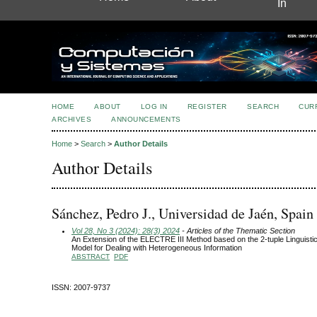
In
HOME
ABOUT
LOG IN
REGISTER
SEARCH
CUR
ARCHIVES
ANNOUNCEMENTS
Home
>
Search
>
Author Details
Author Details
Sánchez, Pedro J., Universidad de Jaén, Spain
Vol 28, No 3 (2024): 28(3) 2024
- Articles of the Thematic Section
An Extension of the ELECTRE III Method based on the 2-tuple Linguisti
Model for Dealing with Heterogeneous Information
ABSTRACT
PDF
ISSN: 2007-9737