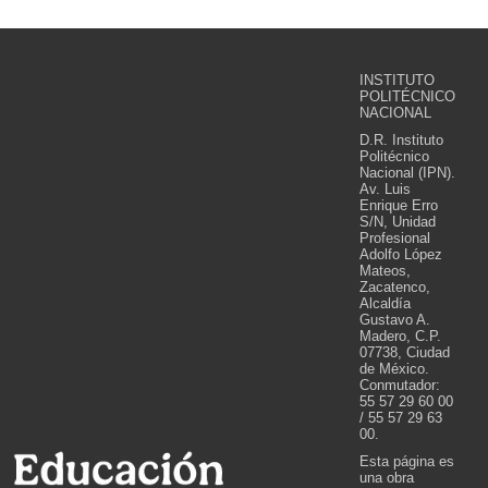
INSTITUTO
POLITÉCNICO
NACIONAL
D.R. Instituto
Politécnico
Nacional (IPN).
Av. Luis
Enrique Erro
S/N, Unidad
Profesional
Adolfo López
Mateos,
Zacatenco,
Alcaldía
Gustavo A.
Madero, C.P.
07738, Ciudad
de México.
Conmutador:
55 57 29 60 00
/ 55 57 29 63
00.
Esta página es
una obra