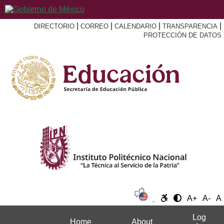
|
|
|
|
DIRECTORIO
CORREO
CALENDARIO
TRANSPARENCIA
PROTECCIÓN DE DATOS
A+
A-
A
Log
Home
About