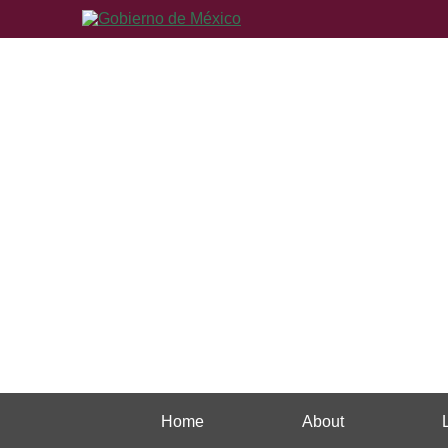
Home
About