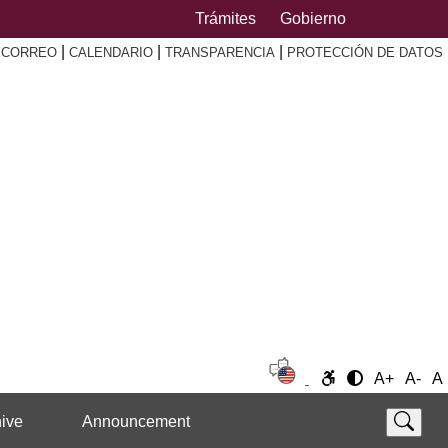
Trámites
Gobierno
|
|
|
|
CORREO
CALENDARIO
TRANSPARENCIA
PROTECCIÓN DE DATOS
A+
A-
A
ive
Announcement