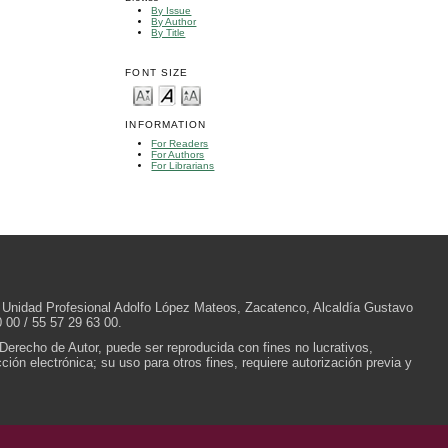
By Issue
By Author
By Title
FONT SIZE
INFORMATION
For Readers
For Authors
For Librarians
/N, Unidad Profesional Adolfo López Mateos, Zacatenco, Alcaldía Gustavo
 00 / 55 57 29 63 00.
 Derecho de Autor, puede ser reproducida con fines no lucrativos,
ión electrónica; su uso para otros fines, requiere autorización previa y