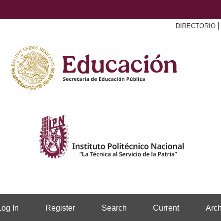
DIRECTORIO
Log In
Register
Search
Current
Arch