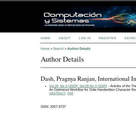
HOME
ABOUT
LOG IN
REGISTER
SEARC
Home
>
Search
>
Author Details
Author Details
Dash, Pragnya Ranjan, International In
Vol 29, No 3 (2025): Vol 29 No 3 (2025)
- Articles of the T
An Optimized Workflow for Odia Handwritten Character Re
ABSTRACT
PDF
ISSN: 2007-9737