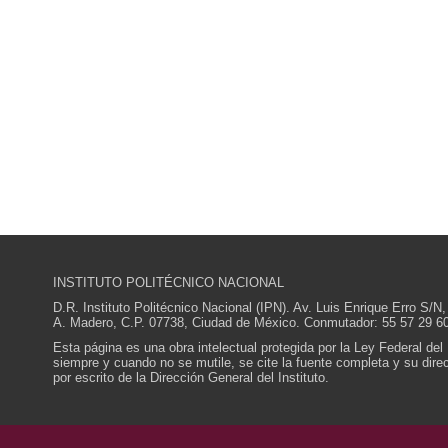
INSTITUTO POLITÉCNICO NACIONAL
D.R. Instituto Politécnico Nacional (IPN). Av. Luis Enrique Erro S
A. Madero, C.P. 07738, Ciudad de México. Conmutador: 55 57 29 60
Esta página es una obra intelectual protegida por la Ley Federal del
siempre y cuando no se mutile, se cite la fuente completa y su direcc
por escrito de la Dirección General del Instituto.