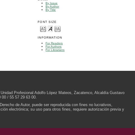
By Issue
By Author
By Title
FONT SIZE
INFORMATION
For Readers
For Authors
For Librarians
/N, Unidad Profesional Adolfo López Mateos, Zacatenco, Alcaldía Gustavo
 00 / 55 57 29 63 00.
 Derecho de Autor, puede ser reproducida con fines no lucrativos,
ión electrónica; su uso para otros fines, requiere autorización previa y