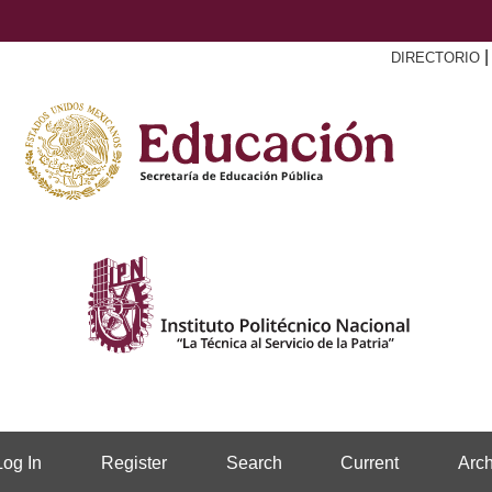
DIRECTORIO
Log In
Register
Search
Current
Arch