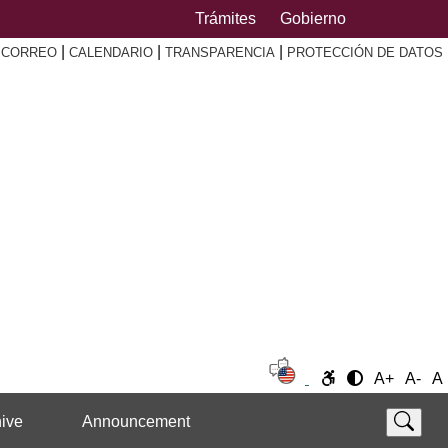
Trámites
Gobierno
|
|
|
|
CORREO
CALENDARIO
TRANSPARENCIA
PROTECCIÓN DE DATOS
A+
A-
A
ive
Announcement