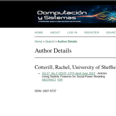
HOME
ABOUT
LOG IN
REGISTER
SEARC
Home
>
Search
>
Author Details
Author Details
Cotterill, Rachel, University of Shef
Vol 17, No 2 (2013): 17(2) April-June 2013
- Articles
Using Stylistic Features for Social Power Modeling
ABSTRACT
PDF
ISSN: 2007-9737