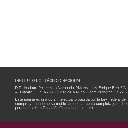
INSTITUTO POLITÉCNICO NACIONAL
D.R. Instituto Politécnico Nacional (IPN). Av. Luis Enrique Erro S
A. Madero, C.P. 07738, Ciudad de México. Conmutador: 55 57 29 60
Esta página es una obra intelectual protegida por la Ley Federal del
siempre y cuando no se mutile, se cite la fuente completa y su direcc
por escrito de la Dirección General del Instituto.