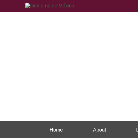
Home
About