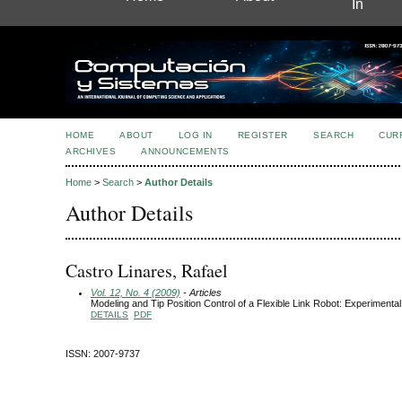
In
HOME
ABOUT
LOG IN
REGISTER
SEARCH
CUR
ARCHIVES
ANNOUNCEMENTS
Home
>
Search
>
Author Details
Author Details
Castro Linares, Rafael
Vol. 12, No. 4 (2009)
- Articles
Modeling and Tip Position Control of a Flexible Link Robot: Experimenta
DETAILS
PDF
ISSN: 2007-9737