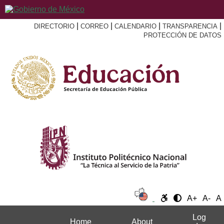
|
|
|
|
DIRECTORIO
CORREO
CALENDARIO
TRANSPARENCIA
PROTECCIÓN DE DATOS
A+
A-
A
Log
Home
About