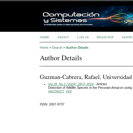
HOME
ABOUT
LOG IN
REGISTER
SEARC
Home
>
Search
>
Author Details
Author Details
Guzman-Cabrera, Rafael, Universidad
Vol 28, No 2 (2024): 28(2) 2024
- Articles
Detection of Wildlife Species in the Peruvian Amazon using
ABSTRACT
PDF
ISSN: 2007-9737