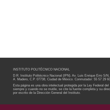
INSTITUTO POLITÉCNICO NACIONAL
D.R. Instituto Politécnico Nacional (IPN). Av. Luis Enrique Erro S
A. Madero, C.P. 07738, Ciudad de México. Conmutador: 55 57 29 60
Esta página es una obra intelectual protegida por la Ley Federal del
siempre y cuando no se mutile, se cite la fuente completa y su direcc
por escrito de la Dirección General del Instituto.