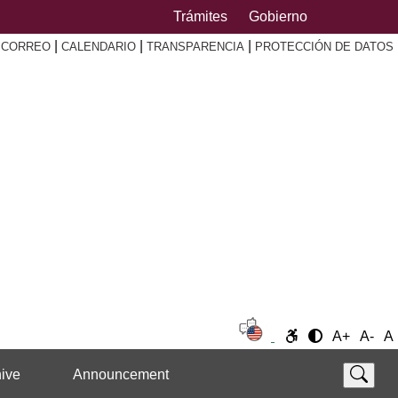
Trámites
Gobierno
|
|
|
|
CORREO
CALENDARIO
TRANSPARENCIA
PROTECCIÓN DE DATOS
A+
A-
A
ive
Announcement