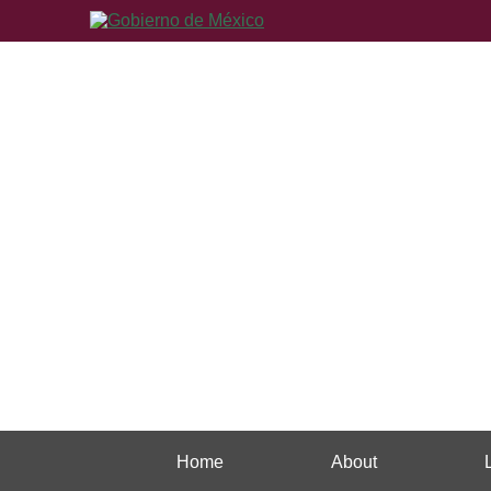
Home
About