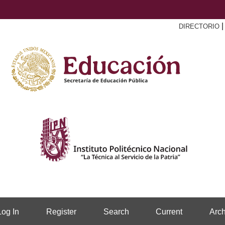
DIRECTORIO
Log In
Register
Search
Current
Arch