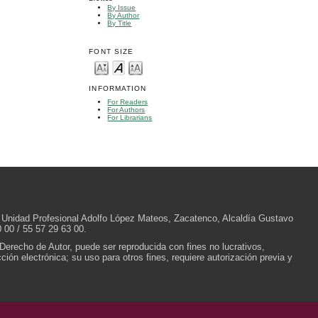
By Issue
By Author
By Title
FONT SIZE
INFORMATION
For Readers
For Authors
For Librarians
/N, Unidad Profesional Adolfo López Mateos, Zacatenco, Alcaldía Gustavo
 00 / 55 57 29 63 00.
 Derecho de Autor, puede ser reproducida con fines no lucrativos,
ión electrónica; su uso para otros fines, requiere autorización previa y