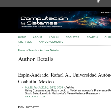
In
HOME
ABOUT
LOG IN
REGISTER
SEARCH
CUR
ARCHIVES
ANNOUNCEMENTS
Home
>
Search
>
Author Details
Author Details
Espin-Andrade, Rafael A., Universidad Autó
Coahuila, Mexico
Vol 28, No 3 (2024): 28(3) 2024
- Articles
Using Compensatory Fuzzy Logic to Model an Investor’s Preference Reg
Stock Selection within Markowitz’s Mean–Variance Framework
ABSTRACT
PDF
ISSN: 2007-9737