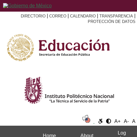
|
|
|
|
DIRECTORIO
CORREO
CALENDARIO
TRANSPARENCIA
PROTECCIÓN DE DATOS
A+
A-
A
Log
Home
About