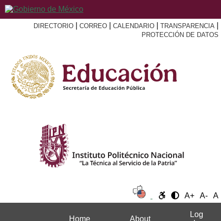
|
|
|
|
DIRECTORIO
CORREO
CALENDARIO
TRANSPARENCIA
PROTECCIÓN DE DATOS
A+
A-
A
Log
Home
About