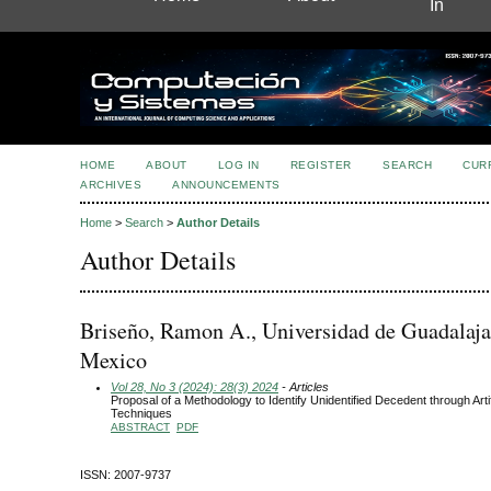
In
HOME
ABOUT
LOG IN
REGISTER
SEARCH
CUR
ARCHIVES
ANNOUNCEMENTS
Home
>
Search
>
Author Details
Author Details
Briseño, Ramon A., Universidad de Guadalaja
Mexico
Vol 28, No 3 (2024): 28(3) 2024
- Articles
Proposal of a Methodology to Identify Unidentified Decedent through Artifi
Techniques
ABSTRACT
PDF
ISSN: 2007-9737