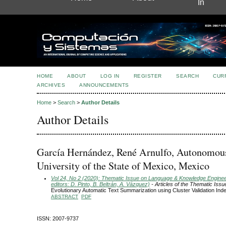
In
HOME
ABOUT
LOG IN
REGISTER
SEARCH
CUR
ARCHIVES
ANNOUNCEMENTS
Home
>
Search
>
Author Details
Author Details
García Hernández, René Arnulfo, Autonomou
University of the State of Mexico, Mexico
Vol 24, No 2 (2020): Thematic Issue on Language & Knowledge Engine
editors: D. Pinto, B. Beltrán, A. Vázquez)
- Articles of the Thematic Issu
Evolutionary Automatic Text Summarization using Cluster Validation Ind
ABSTRACT
PDF
ISSN: 2007-9737