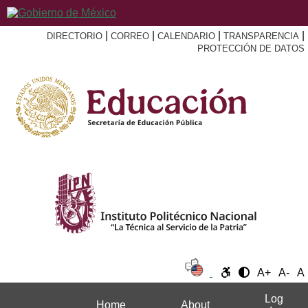
|
|
|
|
DIRECTORIO
CORREO
CALENDARIO
TRANSPARENCIA
PROTECCIÓN DE DATOS
A+
A-
A
Log
Home
About