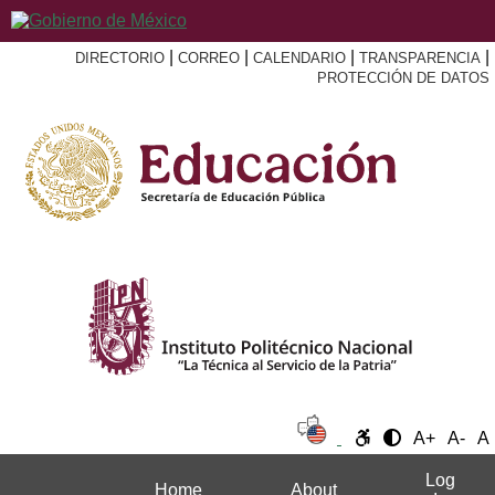
|
|
|
|
DIRECTORIO
CORREO
CALENDARIO
TRANSPARENCIA
PROTECCIÓN DE DATOS
A+
A-
A
Log
Home
About