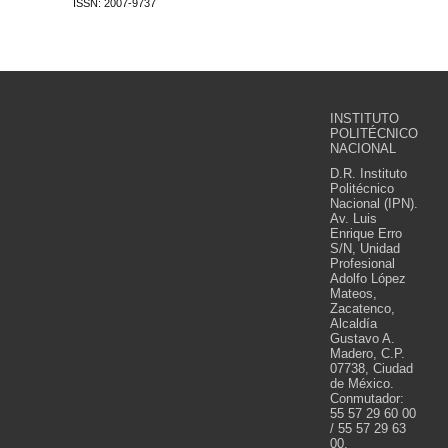
ISSN: 2007-9737
INSTITUTO
POLITÉCNICO
NACIONAL
D.R. Instituto
Politécnico
Nacional (IPN).
Av. Luis
Enrique Erro
S/N, Unidad
Profesional
Adolfo López
Mateos,
Zacatenco,
Alcaldía
Gustavo A.
Madero, C.P.
07738, Ciudad
de México.
Conmutador:
55 57 29 60 00
/ 55 57 29 63
00.