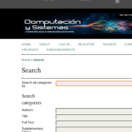
In
HOME
ABOUT
LOG IN
REGISTER
SEARCH
CUR
ARCHIVES
ANNOUNCEMENTS
Home
>
Search
Search
Search all categories
for
Search
categories
Authors
Title
Full Text
Supplementary
File(s)