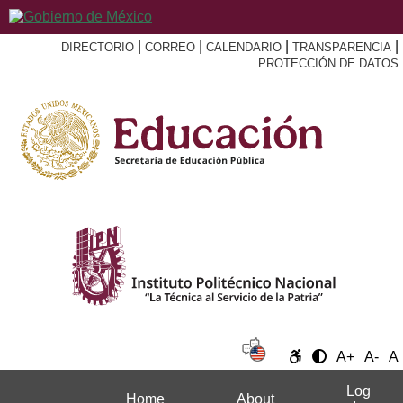
|
|
|
|
DIRECTORIO
CORREO
CALENDARIO
TRANSPARENCIA
PROTECCIÓN DE DATOS
A+
A-
A
Log
Home
About