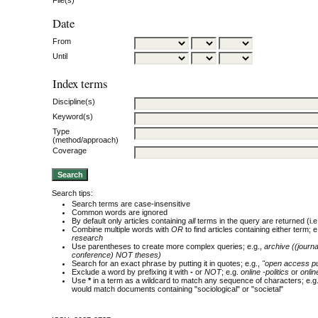
Date
From
Until
Index terms
Discipline(s)
Keyword(s)
Type
(method/approach)
Coverage
Search tips:
Search terms are case-insensitive
Common words are ignored
By default only articles containing
all
terms in the query are returned (i.e
Combine multiple words with
OR
to find articles containing either term; e
research
Use parentheses to create more complex queries; e.g.,
archive ((journ
conference) NOT theses)
Search for an exact phrase by putting it in quotes; e.g.,
"open access pu
Exclude a word by prefixing it with
-
or
NOT
; e.g.
online -politics
or
onlin
Use
*
in a term as a wildcard to match any sequence of characters; e.g
would match documents containing "sociological" or "societal"