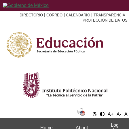
|
|
|
|
DIRECTORIO
CORREO
CALENDARIO
TRANSPARENCIA
PROTECCIÓN DE DATOS
A+
A-
A
Log
Home
About