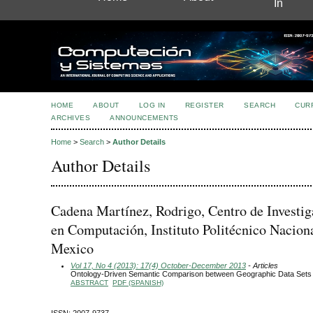
In
HOME
ABOUT
LOG IN
REGISTER
SEARCH
CUR
ARCHIVES
ANNOUNCEMENTS
Home
>
Search
>
Author Details
Author Details
Cadena Martínez, Rodrigo, Centro de Investig
en Computación, Instituto Politécnico Naciona
Mexico
Vol 17, No 4 (2013): 17(4) October-December 2013
- Articles
Ontology-Driven Semantic Comparison between Geographic Data Sets
ABSTRACT
PDF (SPANISH)