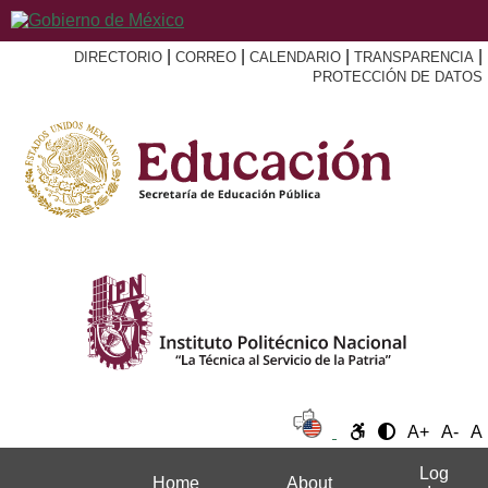
|
|
|
|
DIRECTORIO
CORREO
CALENDARIO
TRANSPARENCIA
PROTECCIÓN DE DATOS
A+
A-
A
Log
Home
About