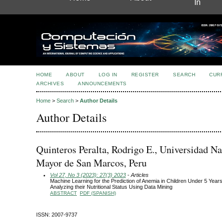
In
HOME
ABOUT
LOG IN
REGISTER
SEARCH
CUR
ARCHIVES
ANNOUNCEMENTS
Home
>
Search
>
Author Details
Author Details
Quinteros Peralta, Rodrigo E., Universidad Na
Mayor de San Marcos, Peru
Vol 27, No 3 (2023): 27(3) 2023
- Articles
Machine Learning for the Prediction of Anemia in Children Under 5 Year
Analyzing their Nutritional Status Using Data Mining
ABSTRACT
PDF (SPANISH)
ISSN: 2007-9737